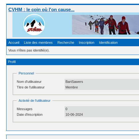
CVHM : le coin où l'on cause...
Accueil
Liste des membres
Recherche
Inscription
Identification
Vous n'êtes pas identifié(e).
Profil
Personnel
Nom d'utilisateur
BartSawers
Titre de l'utilisateur
Membre
Activité de l'utilisateur
Messages
0
Date d'inscription
10-06-2024