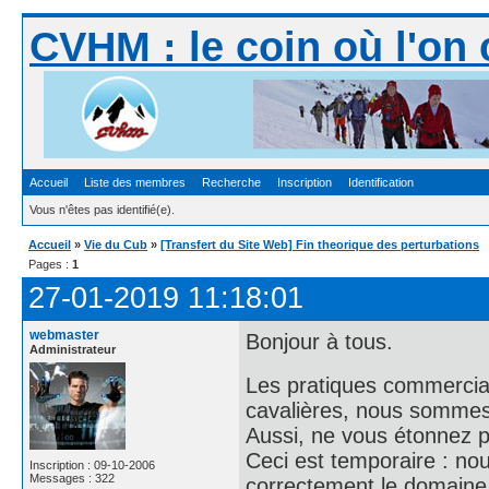
CVHM : le coin où l'on 
Accueil
Liste des membres
Recherche
Inscription
Identification
Vous n'êtes pas identifié(e).
Accueil
»
Vie du Cub
»
[Transfert du Site Web] Fin theorique des perturbations
Pages :
1
27-01-2019 11:18:01
webmaster
Bonjour à tous.
Administrateur
Les pratiques commercial
cavalières, nous sommes e
Aussi, ne vous étonnez 
Ceci est temporaire : no
Inscription : 09-10-2006
Messages : 322
correctement le domaine 