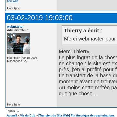
Site Web
Hors ligne
03-02-2019 19:03:00
webmaster
Thierry a écrit :
Administrateur
Merci webmaster pour l
Merci Thierry,
Le plus ingrat de la chos
Inscription : 09-10-2006
Messages : 322
ne change : le site est
près, j'en ai profité pour
Le transfert de la base de
moment avant de trouver 
Au moins cette météo par
quelque chose ...
Hors ligne
Pages :
1
Accueil
»
Vie du Cub
»
[Transfert du Site Web] Fin theorique des perturbations