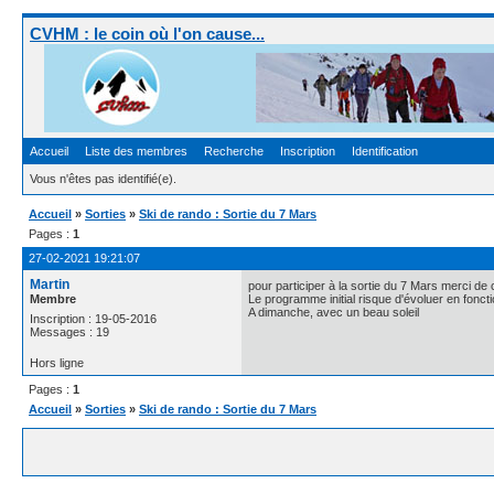
CVHM : le coin où l'on cause...
Accueil
Liste des membres
Recherche
Inscription
Identification
Vous n'êtes pas identifié(e).
Accueil
»
Sorties
»
Ski de rando : Sortie du 7 Mars
Pages :
1
27-02-2021 19:21:07
Martin
pour participer à la sortie du 7 Mars merci d
Membre
Le programme initial risque d'évoluer en fonct
A dimanche, avec un beau soleil
Inscription : 19-05-2016
Messages : 19
Hors ligne
Pages :
1
Accueil
»
Sorties
»
Ski de rando : Sortie du 7 Mars