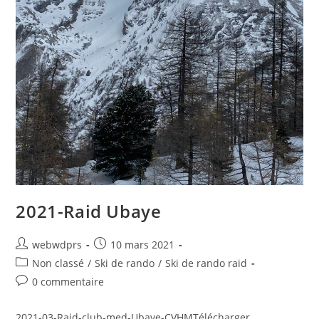
2021-Raid Ubaye
webwdprs
10 mars 2021
Non classé
/
Ski de rando
/
Ski de rando raid
0 commentaire
2021-03-Raid-club-med-Ubaye-CVHMTélécharger