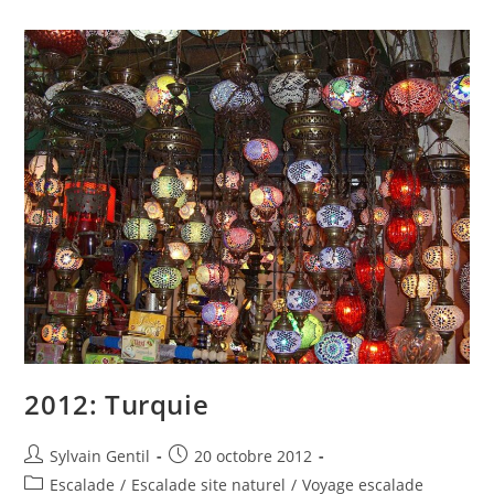
2012: Turquie
Sylvain Gentil
20 octobre 2012
Escalade
/
Escalade site naturel
/
Voyage escalade