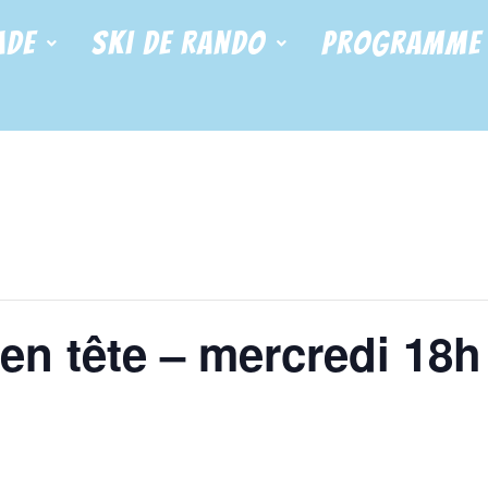
ade
Ski de Rando
Programme
en tête – mercredi 18h