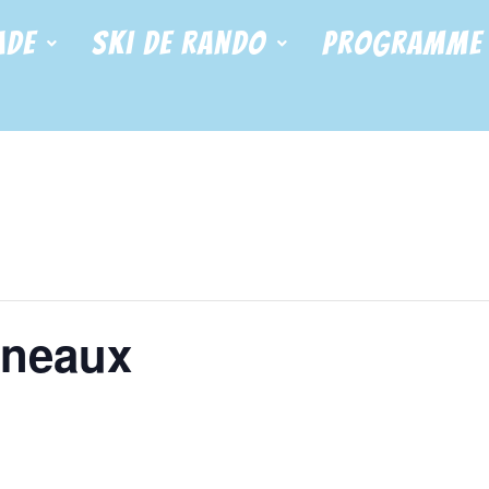
ade
Ski de Rando
Programme
gneaux