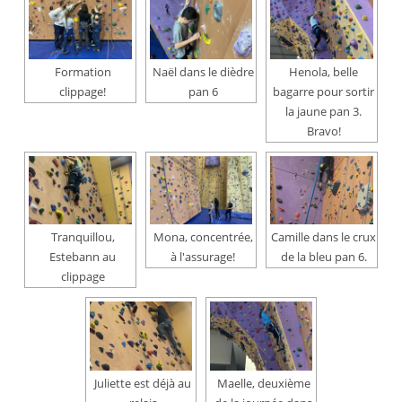
Formation
Naël dans le dièdre
Henola, belle
clippage!
pan 6
bagarre pour sortir
la jaune pan 3.
Bravo!
Tranquillou,
Mona, concentrée,
Camille dans le crux
Estebann au
à l'assurage!
de la bleu pan 6.
clippage
Juliette est déjà au
Maelle, deuxième